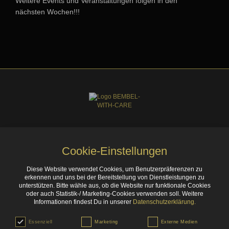
Weitere Events und Veranstaltungen folgen in den
nächsten Wochen!!!
Cookie-Einstellungen
AGB
DATENSCHUTZ
DISCLAIMER
FAQS
IMPRESSUM
Diese Website verwendet Cookies, um Benutzerpräferenzen zu
erkennen und uns bei der Bereitstellung von Dienstleistungen zu
KONTAKT
REKLAMATION
unterstützen. Bitte wähle aus, ob die Website nur funktionale Cookies
oder auch Statistik-/ Marketing-Cookies verwenden soll. Weitere
Informationen findest Du in unserer
Datenschutzerklärung.
Essenziell
Marketing
Externe Medien