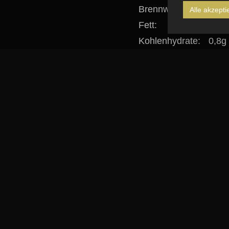
Brennwert:
156k
Alle akzepti
Fett:
0,0g
Kohlenhydrate:
0,8g
davon Zucker:
0,8g
Eiweiß:
0,0g
IM SHOP ANSEHEN