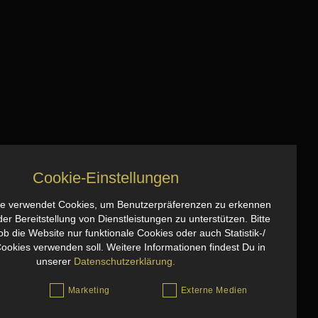
Cookie-Einstellungen
% vol
e verwendet Cookies, um Benutzerpräferenzen zu erkennen
er Bereitstellung von Dienstleistungen zu unterstützen. Bitte
lt Sulfite
ob die Website nur funktionale Cookies oder auch Statistik-/
ntioxidationsmittel
ookies verwenden soll. Weitere Informationen findest Du in
unserer
Datenschutzerklärung.
lwein, Kohlensäure
Marketing
Externe Medien
ertangabe pro 100ml