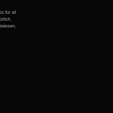
s für all
rlich.
twiesen.