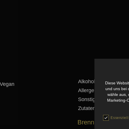
Alkoholgehalt:
6.0 
Diese Websit
| Vegan
und uns bei d
Allergene:
enthä
wähle aus, 
Sonstiges:
mit A
Marketing-C
Zutaten:
Apfe
Essenziell
Brenn- und Nährw